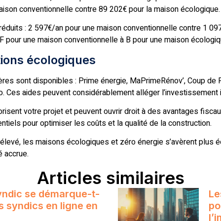
maison conventionnelle contre 89 202€ pour la maison écologique.
réduits : 2 597€/an pour une maison conventionnelle contre 1 09
F pour une maison conventionnelle à B pour une maison écologiq
ations écologiques
ncières sont disponibles : Prime énergie, MaPrimeRénov’, Coup de 
o. Ces aides peuvent considérablement alléger l’investissement in
isent votre projet et peuvent ouvrir droit à des avantages fisca
iels pour optimiser les coûts et la qualité de la construction.
 élevé, les maisons écologiques et zéro énergie s’avèrent plus 
é accrue.
Articles similaires
yndic se démarque-t-
Le
rs syndics en ligne en
po
l’