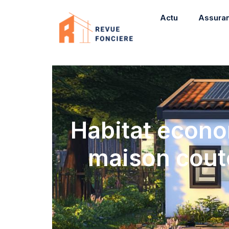
Actu
Assura
Habitat econo
maison cout