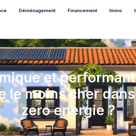
nce
Déménagement
Financement
Immo
mique et performant 
e le moins cher dans
zero energie ?