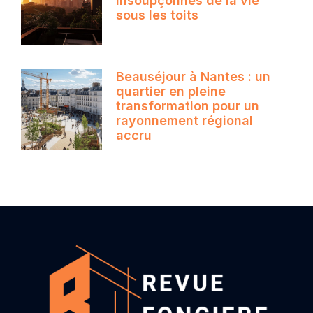
insoupçonnés de la vie
sous les toits
Beauséjour à Nantes : un
quartier en pleine
transformation pour un
rayonnement régional
accru