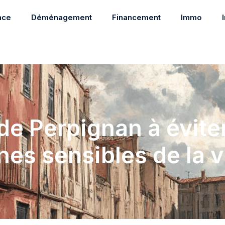
nce
Déménagement
Financement
Immo
de Perpignan à évite
nes sensibles de la vi