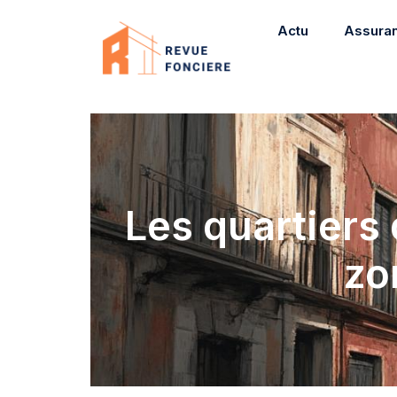
Actu
Assura
Les quartiers 
zo