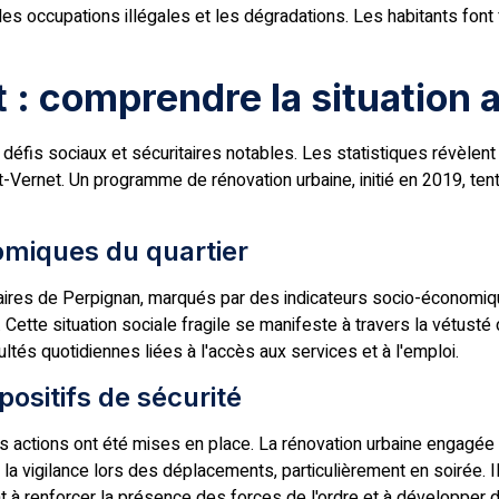
es occupations illégales et les dégradations. Les habitants font
 : comprendre la situation a
s défis sociaux et sécuritaires notables. Les statistiques révèlen
Vernet. Un programme de rénovation urbaine, initié en 2019, te
omiques du quartier
ritaires de Perpignan, marqués par des indicateurs socio-économi
Cette situation sociale fragile se manifeste à travers la vétu
ltés quotidiennes liées à l'accès aux services et à l'emploi.
ositifs de sécurité
rs actions ont été mises en place. La rénovation urbaine engagée 
a vigilance lors des déplacements, particulièrement en soirée. Il
nt à renforcer la présence des forces de l'ordre et à développer d